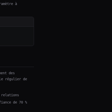
ramètre à
ment des
le régulier de
 relations
fiance de 70 %