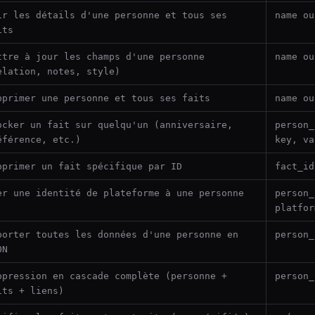
ir les détails d'une personne et tous ses
name ou
its
ttre à jour les champs d'une personne
name ou
elation, notes, style)
pprimer une personne et tous ses faits
name ou
ocker un fait sur quelqu'un (anniversaire,
person_
éférence, etc.)
key, va
pprimer un fait spécifique par ID
fact_id
er une identité de plateforme à une personne
person_
platfor
porter toutes les données d'une personne en
person_
ON
ppression en cascade complète (personne +
person_
its + liens)