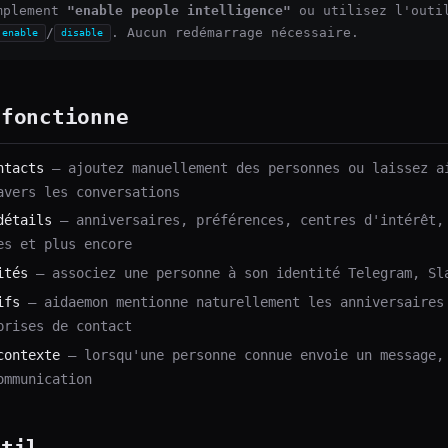
implement
"enable people intelligence"
ou utilisez l'out
/
. Aucun redémarrage nécessaire.
enable
disable
 fonctionne
ntacts
— ajoutez manuellement des personnes ou laissez a
avers les conversations
détails
— anniversaires, préférences, centres d'intérêt,
es et plus encore
ités
— associez une personne à son identité Telegram, Sl
ifs
— aidaemon mentionne naturellement les anniversaires
prises de contact
contexte
— lorsqu'une personne connue envoie un message,
ommunication
util