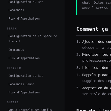
Configuration du Bot
chat. Dites s
avec l'action
Commandes
Flux d'Approbation
Comment ça
SLACK
Configuration de l'Espace de
Travail
Ajouter des co
découvrir à tr
Commandes
Mémoriser les 
Flux d'Approbation
professionnell
Lier les ident
DISCORD
Rappels proact
Configuration du Bot
suggère des re
Commandes Slash
Adaptation du 
Flux d'Approbation
son style de c
OUTILS
Nom de l'o
Vue d'Ensemble des Outils