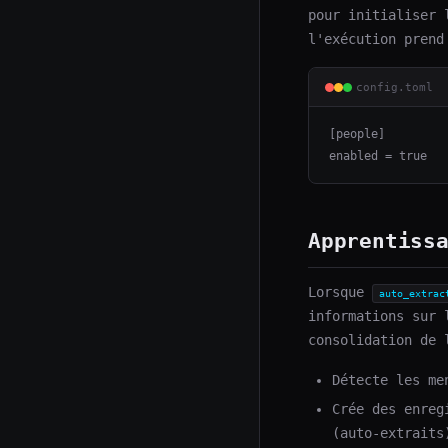
pour initialiser 
l'exécution prend
config.toml
[people]

enabled = true
Apprentiss
Lorsque
auto_extrac
informations sur 
consolidation de 
Détecte les me
Crée des enreg
(auto-extraits