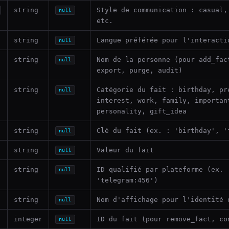
string
Style de communication : casual,
null
etc.
string
Langue préférée pour l'interacti
null
string
Nom de la personne (pour add_fac
null
export, purge, audit)
string
Catégorie du fait : birthday, pr
null
interest, work, family, importan
personality, gift_idea
string
Clé du fait (ex. : 'birthday', '
null
string
Valeur du fait
null
string
ID qualifié par plateforme (ex. 
null
'telegram:456')
string
Nom d'affichage pour l'identité 
null
integer
ID du fait (pour remove_fact, co
null