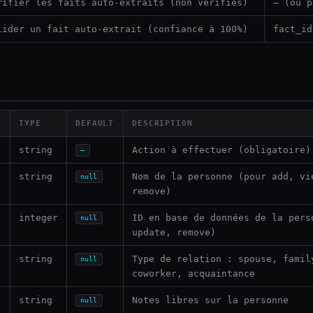
rifier les faits auto-extraits (non vérifiés)
— (ou p
lider un fait auto-extrait (confiance à 100%)
fact_id
TYPE
DEFAULT
DESCRIPTION
string
Action à effectuer (obligatoire)
—
string
Nom de la personne (pour add, vi
null
remove)
integer
ID en base de données de la pers
null
update, remove)
string
Type de relation : spouse, famil
null
coworker, acquaintance
string
Notes libres sur la personne
null