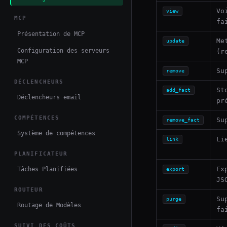
Vo
view
MCP
fa
Présentation de MCP
Me
update
Configuration des serveurs
(r
MCP
Su
remove
DÉCLENCHEURS
St
add_fact
Déclencheurs email
pr
COMPÉTENCES
Su
remove_fact
Système de compétences
Li
link
PLANIFICATEUR
Ex
Tâches Planifiées
export
JS
ROUTEUR
Su
purge
Routage de Modèles
fa
SUIVI DES COÛTS