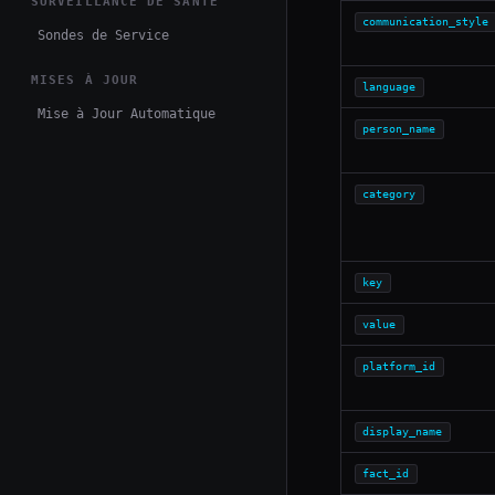
SURVEILLANCE DE SANTÉ
communication_style
Sondes de Service
MISES À JOUR
language
Mise à Jour Automatique
person_name
category
key
value
platform_id
display_name
fact_id