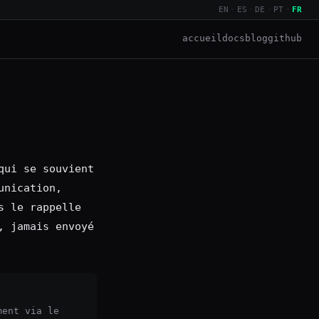
EN
·
ES
·
DE
·
PT
·
FR
accueil
docs
blog
github
qui se souvient
unication,
s le rappelle
, jamais envoyé
ment via le