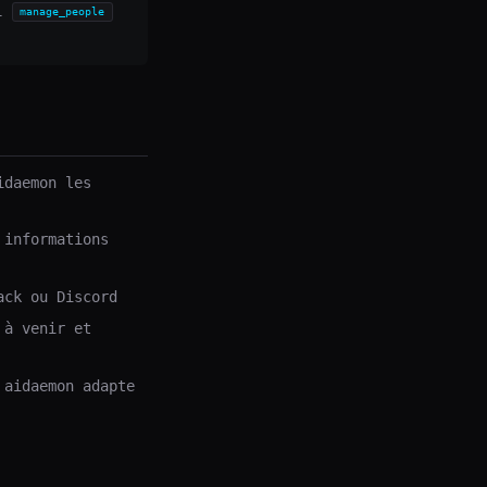
il
manage_people
idaemon les
 informations
ack ou Discord
 à venir et
 aidaemon adapte