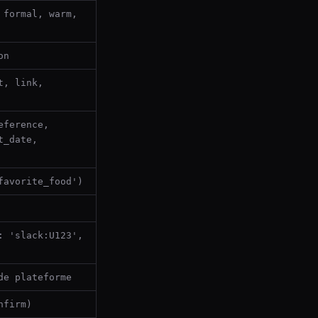
 formal, warm,
on
t, link,
eference,
t_date,
favorite_food')
: 'slack:U123',
de plateforme
nfirm)