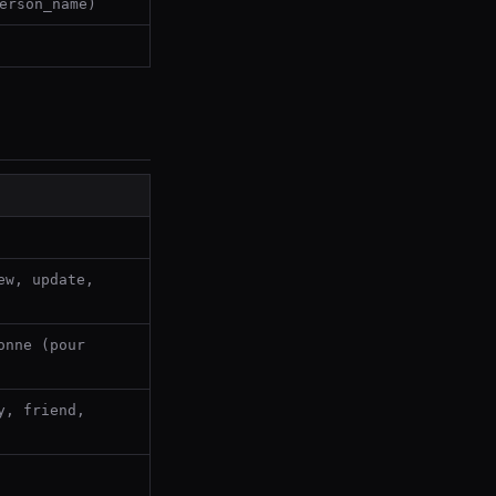
erson_name)
ew, update,
onne (pour
y, friend,