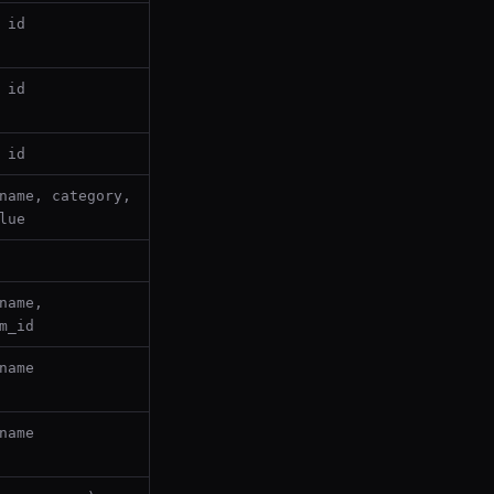
 id
 id
 id
name, category,
lue
name,
m_id
name
name