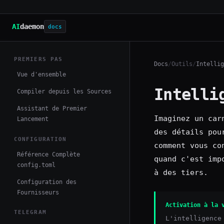
AI
daemon
docs
PREMIERS PAS
Docs
/
Outils
/
Intellig
Vue d'ensemble
Intelli
Compiler depuis les Sources
Assistant de Premier
Imaginez un car
Lancement
des détails pou
CONFIGURATION
comment vous co
Référence Complète
quand c'est imp
config.toml
à des tiers.
Configuration des
Fournisseurs
Activation à la 
TELEGRAM
L'intelligence