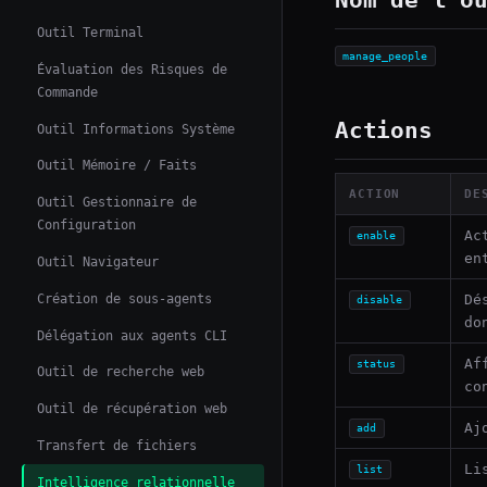
Outil Terminal
manage_people
Évaluation des Risques de
Commande
Actions
Outil Informations Système
Outil Mémoire / Faits
ACTION
DE
Outil Gestionnaire de
Configuration
Ac
enable
en
Outil Navigateur
Création de sous-agents
Dé
disable
do
Délégation aux agents CLI
Af
status
Outil de recherche web
co
Outil de récupération web
Aj
add
Transfert de fichiers
Li
list
Intelligence relationnelle