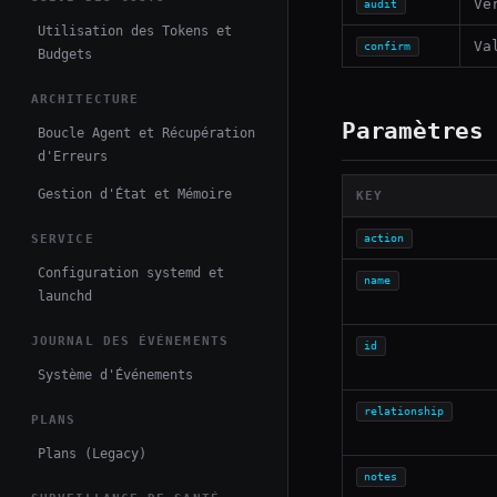
Vé
audit
Utilisation des Tokens et
Va
confirm
Budgets
ARCHITECTURE
Paramètres
Boucle Agent et Récupération
d'Erreurs
Gestion d'État et Mémoire
KEY
SERVICE
action
Configuration systemd et
name
launchd
JOURNAL DES ÉVÉNEMENTS
id
Système d'Événements
relationship
PLANS
Plans (Legacy)
notes