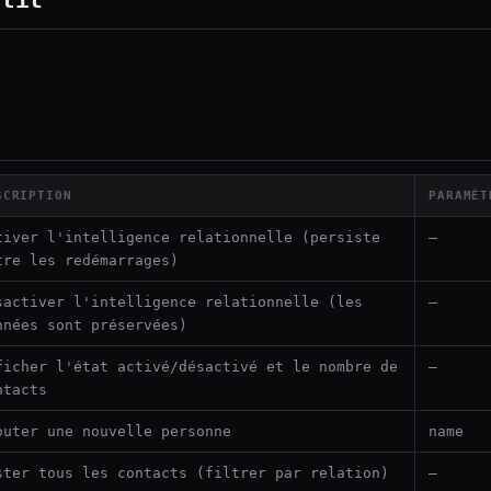
SCRIPTION
PARAMÈT
tiver l'intelligence relationnelle (persiste
—
tre les redémarrages)
sactiver l'intelligence relationnelle (les
—
nnées sont préservées)
ficher l'état activé/désactivé et le nombre de
—
ntacts
outer une nouvelle personne
name
ster tous les contacts (filtrer par relation)
—