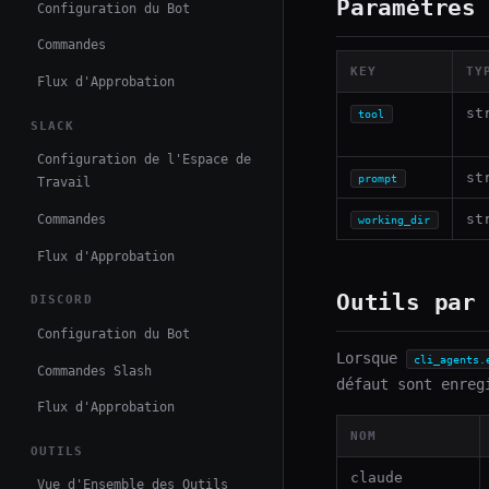
Paramètres
Configuration du Bot
Commandes
KEY
TY
Flux d'Approbation
st
tool
SLACK
Configuration de l'Espace de
st
prompt
Travail
st
Commandes
working_dir
Flux d'Approbation
Outils par
DISCORD
Configuration du Bot
Lorsque
cli_agents.
Commandes Slash
défaut sont enreg
Flux d'Approbation
NOM
OUTILS
claude
Vue d'Ensemble des Outils