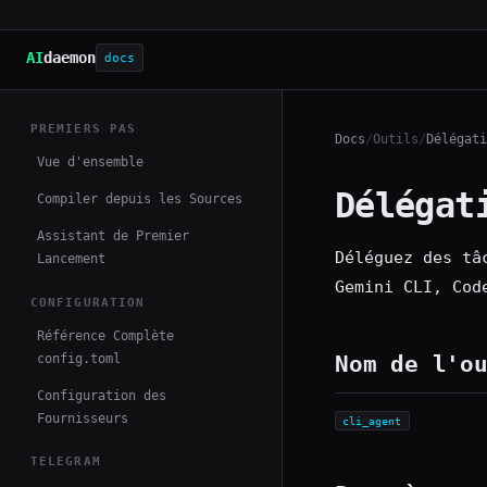
AI
daemon
docs
PREMIERS PAS
Docs
/
Outils
/
Délégati
Vue d'ensemble
Délégat
Compiler depuis les Sources
Assistant de Premier
Déléguez des tâ
Lancement
Gemini CLI, Cod
CONFIGURATION
Référence Complète
config.toml
Nom de l'o
Configuration des
Fournisseurs
cli_agent
TELEGRAM