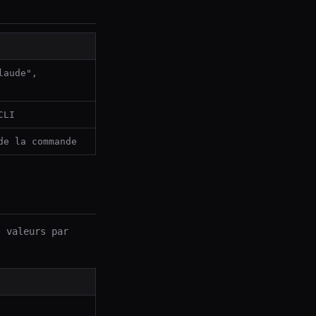
laude",
CLI
de la commande
 valeurs par