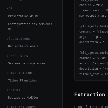
enabled = true

MCP
timeout_secs = 60
max_output_chars 
Présentation de MCP
Configuration des serveurs
[cli_agents.tools
MCP
command = "claude
args = ["-p", "--
DÉCLENCHEURS
description = "Cl
Déclencheurs email
[cli_agents.tools
COMPÉTENCES
command = "/usr/l
args = ["--json"]

Système de compétences
description = "My
PLANIFICATEUR
timeout_secs = 12
Tâches Planifiées
ROUTEUR
Extraction
Routage de Modèles
L'outil tente d'e
SUIVI DES COÛTS