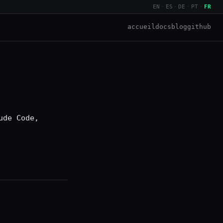
EN
·
ES
·
DE
·
PT
·
FR
accueil
docs
blog
github
ude Code,