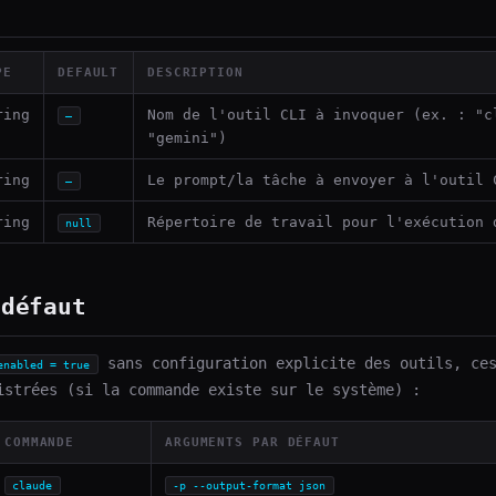
PE
DEFAULT
DESCRIPTION
ring
Nom de l'outil CLI à invoquer (ex. : "c
—
"gemini")
ring
Le prompt/la tâche à envoyer à l'outil 
—
ring
Répertoire de travail pour l'exécution 
null
 défaut
sans configuration explicite des outils, ces
enabled = true
istrées (si la commande existe sur le système) :
COMMANDE
ARGUMENTS PAR DÉFAUT
claude
-p --output-format json