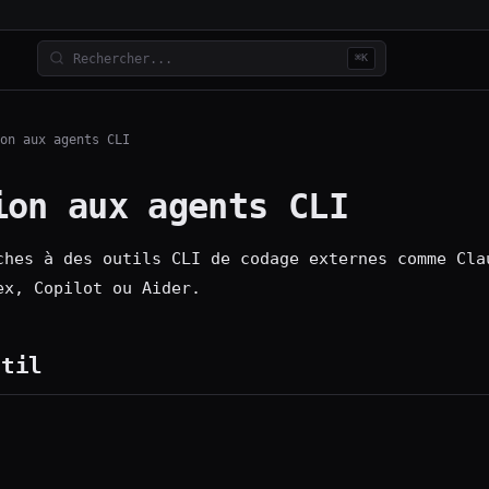
⌘K
on aux agents CLI
ion aux agents CLI
ches à des outils CLI de codage externes comme Cla
ex, Copilot ou Aider.
util