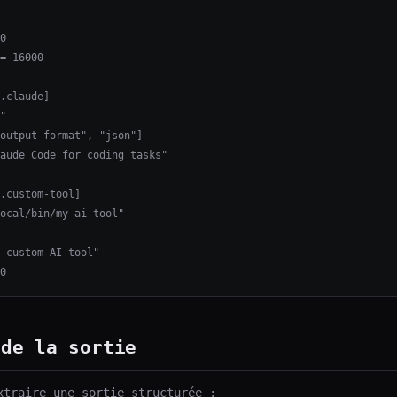
0

= 16000

.claude]

"

output-format", "json"]

aude Code for coding tasks"

.custom-tool]

ocal/bin/my-ai-tool"

 custom AI tool"

0
 de la sortie
xtraire une sortie structurée :