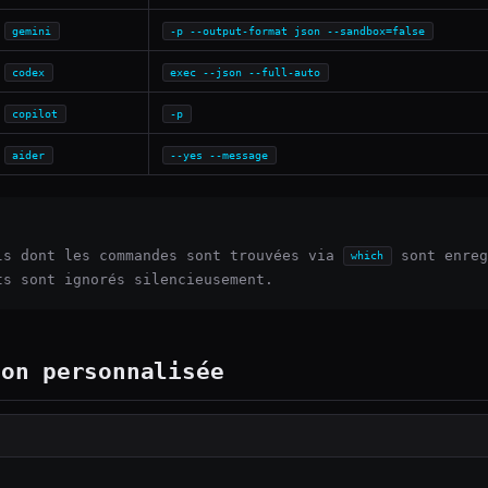
gemini
-p --output-format json --sandbox=false
codex
exec --json --full-auto
copilot
-p
aider
--yes --message
ls dont les commandes sont trouvées via
sont enreg
which
ts sont ignorés silencieusement.
ion personnalisée