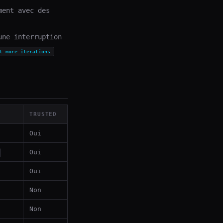
ment avec des
une interruption
t_more_iterations
TRUSTED
Oui
Oui
Oui
Non
Non