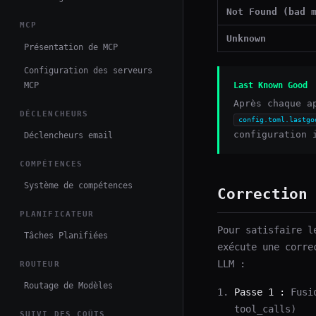
Not Found (bad 
MCP
Unknown
Présentation de MCP
Configuration des serveurs
Last Known Good
MCP
Après chaque a
DÉCLENCHEURS
config.toml.lastgo
configuration 
Déclencheurs email
COMPÉTENCES
Système de compétences
Correction
PLANIFICATEUR
Pour satisfaire l
Tâches Planifiées
exécute une corre
LLM :
ROUTEUR
Routage de Modèles
Passe 1 :
Fusio
tool_calls)
SUIVI DES COÛTS