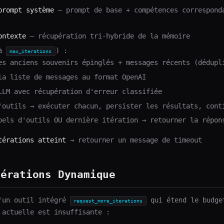
prompt système
— prompt de base + compétences correspond
ontexte
— récupération tri-hybride de la mémoire
'à
) :
max_iterations
es anciens souvenirs épinglés + messages récents (dédupl
la liste de messages au format OpenAI
LLM avec récupération d'erreur classifiée
'outils → exécuter chacun, persister les résultats, cont
pels d'outils OU dernière itération → retourner la répon
térations atteint
→ retourner un message de timeout
térations Dynamique
'un outil intégré
qui étend le budge
request_more_iterations
 actuelle est insuffisante :