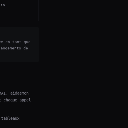
urs
ée en tant que
hangements de
nAI, aidaemon
t chaque appel
 tableaux