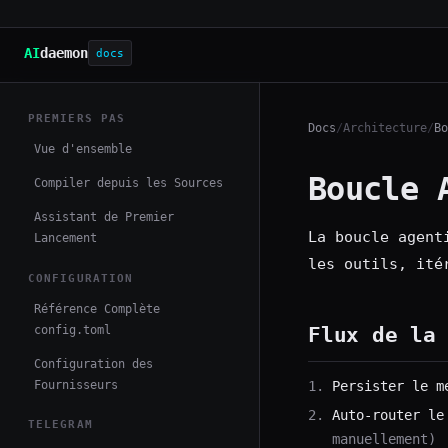
AI
daemon
docs
PREMIERS PAS
Docs
/
Architecture
/
Bo
Vue d'ensemble
Boucle 
Compiler depuis les Sources
Assistant de Premier
La boucle agent
Lancement
les outils, ité
CONFIGURATION
Référence Complète
config.toml
Flux de la
Configuration des
Fournisseurs
Persister le m
Auto-router le
TELEGRAM
manuellement)