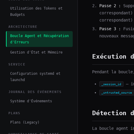
Passe 2 :
Suppr
Utilisation des Tokens et
correspondant)
Budgets
correspondant)
ARCHITECTURE
Passe 3 :
Fusio
nouveaux messa
Boucle Agent et Récupération
d'Erreurs
Gestion d'État et Mémoire
Exécution 
SERVICE
Pendant la boucle
Configuration systemd et
launchd
— in
_session_id
JOURNAL DES ÉVÉNEMENTS
_untrusted_source
Système d'Événements
Détection 
PLANS
Plans (Legacy)
La boucle agent i