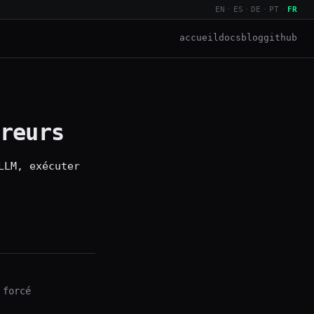
EN
·
ES
·
DE
·
PT
·
FR
accueil
docs
blog
github
reurs
LLM, exécuter
 forcé