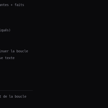
antes + faits
iqués)
inuer la boucle
se texte
t de la boucle