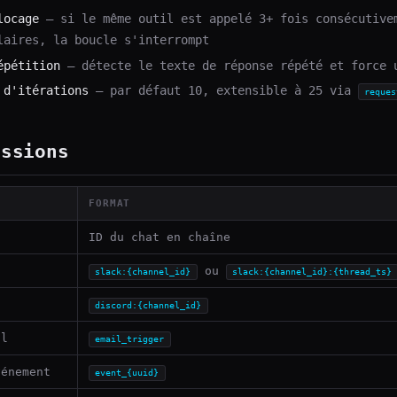
locage
— si le même outil est appelé 3+ fois consécutive
laires, la boucle s'interrompt
épétition
— détecte le texte de réponse répété et force 
 d'itérations
— par défaut 10, extensible à 25 via
reques
essions
FORMAT
ID du chat en chaîne
ou
slack:{channel_id}
slack:{channel_id}:{thread_ts}
discord:{channel_id}
il
email_trigger
vénement
event_{uuid}