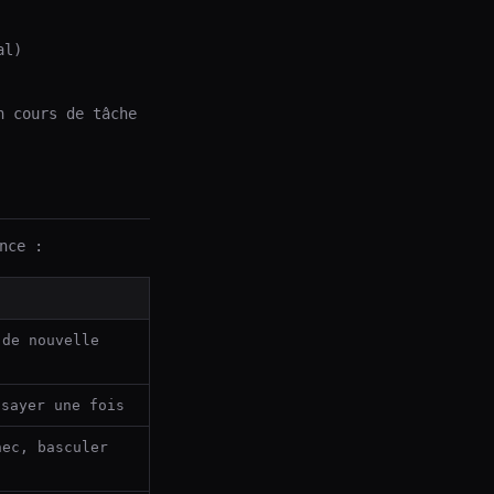
al)
n cours de tâche
nce :
 de nouvelle
sayer une fois
hec, basculer