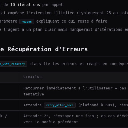
et de
10 itérations
par appel
ict empêche l'extension illimitée (typiquement 25 au tot
paramètre
expliquant ce qui reste à faire
reason
e l'agent a un plan clair mais manquerait d'itérations e
de Récupération d'Erreurs
classifie les erreurs et réagit en conséque
m_with_recovery
STRATÉGIE
Retourner immédiatement à l'utilisateur — pas
tentative
Attendre
(plafonné à 60s), rées
retry_after_secs
rk /
Attendre 2s, réessayer une fois ; en cas d'éc
vers le modèle précédent