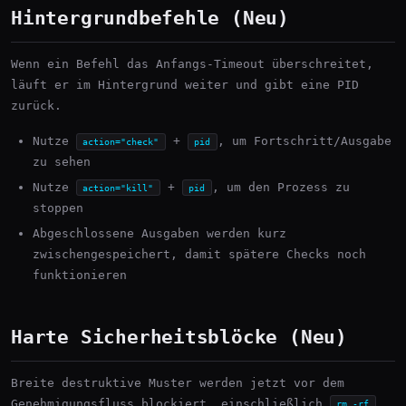
Hintergrundbefehle (Neu)
Wenn ein Befehl das Anfangs-Timeout überschreitet,
läuft er im Hintergrund weiter und gibt eine PID
zurück.
Nutze
+
, um Fortschritt/Ausgabe
action="check"
pid
zu sehen
Nutze
+
, um den Prozess zu
action="kill"
pid
stoppen
Abgeschlossene Ausgaben werden kurz
zwischengespeichert, damit spätere Checks noch
funktionieren
Harte Sicherheitsblöcke (Neu)
Breite destruktive Muster werden jetzt vor dem
Genehmigungsfluss blockiert, einschließlich
rm -rf