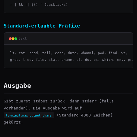
; | && || $() ` (backticks)
Standard-erlaubte Präfixe
text
ls, cat, head, tail, echo, date, whoami, pwd, find, wc,

grep, tree, file, stat, uname, df, du, ps, which, env, prin
Ausgabe
Gibt zuerst stdout zurück, dann stderr (falls
vorhanden). Die Ausgabe wird auf
(Standard 4000 Zeichen)
terminal.max_output_chars
gekürzt.