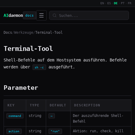
EN
·
ES
·
DE
·
PT
·
FR
☰
AI
daemon
docs
Docs
/
Werkzeuge
/
Terminal-Tool
Terminal-Tool
Shell-Befehle auf dem Hostsystem ausführen. Befehle
werden über
ausgeführt.
sh -c
Parameter
KEY
TYPE
DEFAULT
DESCRIPTION
string
Der auszuführende Shell-
command
—
Befehl
string
Aktion: run, check, kill
action
"run"