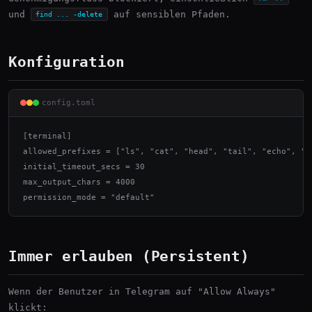
und
auf sensiblen Pfaden.
find ... -delete
Konfiguration
config.toml
[terminal]

allowed_prefixes = ["ls", "cat", "head", "tail", "echo", "da
initial_timeout_secs = 30

max_output_chars = 4000

permission_mode = "default"
Immer erlauben (Persistent)
Wenn der Benutzer in Telegram auf "Allow Always"
klickt: