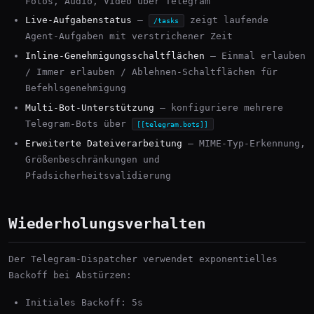
Fotos, Audio, Video über Telegram
Live-Aufgabenstatus
—
zeigt laufende
/tasks
Agent-Aufgaben mit verstrichener Zeit
Inline-Genehmigungsschaltflächen
— Einmal erlauben
/ Immer erlauben / Ablehnen-Schaltflächen für
Befehlsgenehmigung
Multi-Bot-Unterstützung
— konfiguriere mehrere
Telegram-Bots über
[[telegram.bots]]
Erweiterte Dateiverarbeitung
— MIME-Typ-Erkennung,
Größenbeschränkungen und
Pfadsicherheitsvalidierung
Wiederholungsverhalten
Der Telegram-Dispatcher verwendet exponentielles
Backoff bei Abstürzen:
Initiales Backoff: 5s