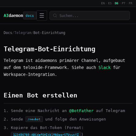
EN
·
ES
·
DE
·
PT
·
FR
☰
AI
daemon
docs
Docs
/
Telegram
/
Bot-Einrichtung
Telegram-Bot-Einrichtung
Telegram ist aidaemons primärer Channel, aufgebaut
auf dem teloxide-Framework. Siehe auch
Slack
für
Workspace-Integration.
Einen Bot erstellen
Sende eine Nachricht an
@BotFather
auf Telegram
Sende
und folge den Anweisungen
/newbot
Kopiere das Bot-Token (Format:
)
123456789:ABCdefGHIjklMNOpqrSTUvwxYZ