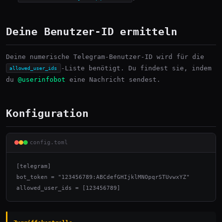
Deine Benutzer-ID ermitteln
Deine numerische Telegram-Benutzer-ID wird für die
-Liste benötigt. Du findest sie, indem
allowed_user_ids
du
@userinfobot
eine Nachricht sendest.
Konfiguration
config.toml
[telegram]

bot_token = "123456789:ABCdefGHIjklMNOpqrSTUvwxYZ"

allowed_user_ids = [123456789]