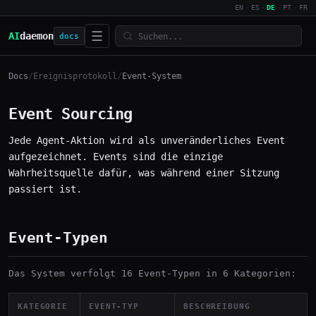
EN
·
ES
·
DE
·
PT
·
FR
☰
AI
daemon
docs
Docs
/
Ereignisprotokoll
/
Event-System
Event Sourcing
Jede Agent-Aktion wird als unveränderliches Event
aufgezeichnet. Events sind die einzige
Wahrheitsquelle dafür, was während einer Sitzung
passiert ist.
Event-Typen
Das System verfolgt 16 Event-Typen in 6 Kategorien:
KATEGORIE
EVENT-TYP
BESCHREIBUNG