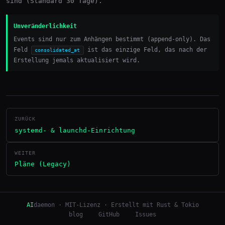
sind (Standard 30 Tage).
Unveränderlichkeit
Events sind nur zum Anhängen bestimmt (append-only). Das
Feld
ist das einzige Feld, das nach der
consolidated_at
Erstellung jemals aktualisiert wird.
ZURÜCK
systemd- & launchd-Einrichtung
WEITER
Pläne (Legacy)
AI
daemon · MIT-Lizenz · Erstellt mit Rust & Tokio
blog
GitHub
Issues