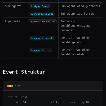
Sub-Agents
Sub-Agent wird gestartet
SubAgentSpawn
Sub-Agent ist fertig
SubAgentComplete
Approvals
Anfrage zur
ApprovalRequested
Befehlsgenehmigung
gesendet
Benutzer hat einen
ApprovalGranted
Befehl genehmigt
Benutzer hat einen
ApprovalDenied
Befehl abgelehnt
Event-Struktur
rust
struct Event {

    id: i64,              // Auto-incrementing ID
