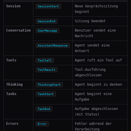
Session
Neue Gesprächssitzung
SessionStart
beginnt
Sitzung beendet
SessionEnd
Conversation
Benutzer sendet eine
UserMessage
Nachricht
Agent sendet eine
AssistantResponse
Antwort
Tools
Agent ruft ein Tool auf
ToolCall
Tool-Ausführung
ToolResult
abgeschlossen
Thinking
Agent beginnt zu denken
ThinkingStart
Tasks
Agent beginnt eine
TaskStart
Aufgabe
Aufgabe abgeschlossen
TaskEnd
(mit Status)
Errors
Fehler während der
Error
Verarbeitung