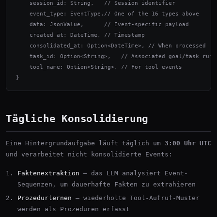
    session_id: String,   // Session identifier

    event_type: EventType,// One of the 16 types above

    data: JsonValue,      // Event-specific payload

    created_at: DateTime, // Timestamp

    consolidated_at: Option<DateTime>, // When processed

    task_id: Option<String>,   // Associated goal/task run

    tool_name: Option<String>, // For tool events

}
Tägliche Konsolidierung
Eine Hintergrundaufgabe läuft täglich um
3:00 Uhr UTC
und verarbeitet nicht konsolidierte Events:
Faktenextraktion
— das LLM analysiert Event-
Sequenzen, um dauerhafte Fakten zu extrahieren
Prozedurlernen
— wiederholte Tool-Aufruf-Muster
werden als Prozeduren erfasst