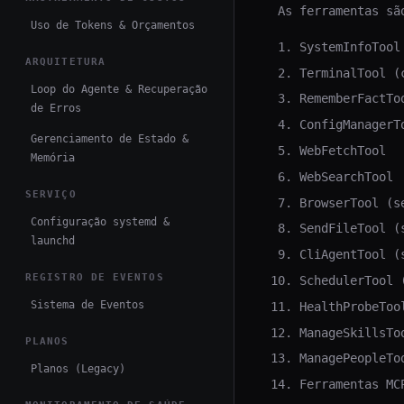
As ferramentas sã
Uso de Tokens & Orçamentos
SystemInfoTool
ARQUITETURA
TerminalTool (
Loop do Agente & Recuperação
RememberFactTo
de Erros
ConfigManagerT
Gerenciamento de Estado &
WebFetchTool
Memória
WebSearchTool
SERVIÇO
BrowserTool (s
Configuração systemd &
SendFileTool (
launchd
CliAgentTool (
REGISTRO DE EVENTOS
SchedulerTool 
Sistema de Eventos
HealthProbeToo
ManageSkillsTo
PLANOS
ManagePeopleTo
Planos (Legacy)
Ferramentas MC