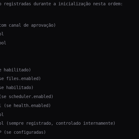
o registradas durante a inicialização nesta ordem:
com canal de aprovação)
ol
ool
e habilitado)
se files.enabled)
se habilitado)
(se scheduler.enabled)
l (se health.enabled)
ol
ol (sempre registrado, controlado internamente)
P (se configuradas)