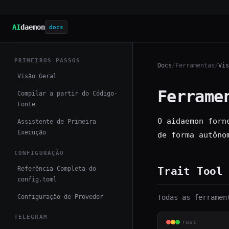
AI
daemon
docs
PRIMEIROS PASSOS
Docs
/
Ferramentas
/
Vis
Visão Geral
Ferrame
Compilar a partir do Código-
Fonte
O aidaemon forn
Assistente de Primeira
Execução
de forma autôno
CONFIGURAÇÃO
Referência Completa do
Trait Tool
config.toml
Configuração de Provedor
Todas as ferramen
TELEGRAM
rust