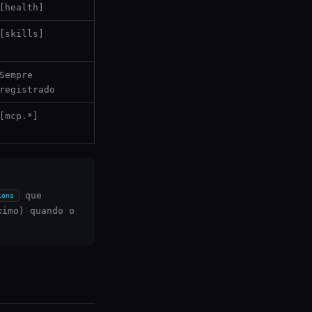
[health]
[skills]
Sempre
registrado
[mcp.*]
que
ions
ximo) quando o