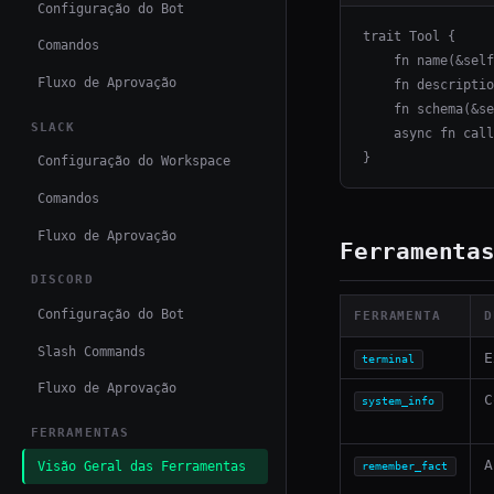
Configuração do Bot
trait Tool {

Comandos
    fn name(&self
Fluxo de Aprovação
    fn descriptio
    fn schema(&se
SLACK
    async fn call
}
Configuração do Workspace
Comandos
Fluxo de Aprovação
Ferramenta
DISCORD
Configuração do Bot
FERRAMENTA
D
Slash Commands
E
terminal
Fluxo de Aprovação
C
system_info
FERRAMENTAS
A
Visão Geral das Ferramentas
remember_fact