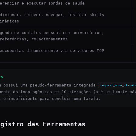
erenciar e executar sondas de saúde
dicionar, remover, navegar, instalar skills
inâmicas
genda de contatos pessoal com aniversários,
referências, relacionamentos
escobertas dinamicamente via servidores MCP
co
m possui uma pseudo-ferramenta integrada
request_more_iterat
mento do loop agêntico em 10 iterações (até um limite má
l é insuficiente para concluir uma tarefa.
egistro das Ferramentas