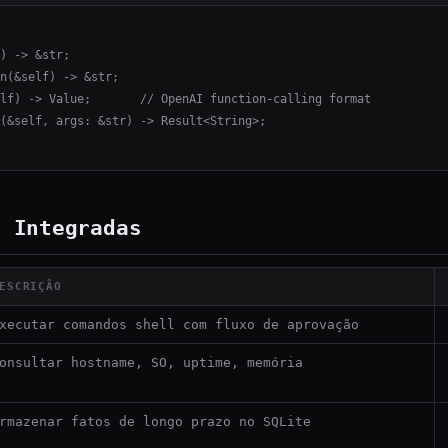
) -> &str;

n(&self) -> &str;

lf) -> Value;       // OpenAI function-calling format

(&self, args: &str) -> Result<String>;

s Integradas
ESCRIÇÃO
xecutar comandos shell com fluxo de aprovação
onsultar hostname, SO, uptime, memória
rmazenar fatos de longo prazo no SQLite