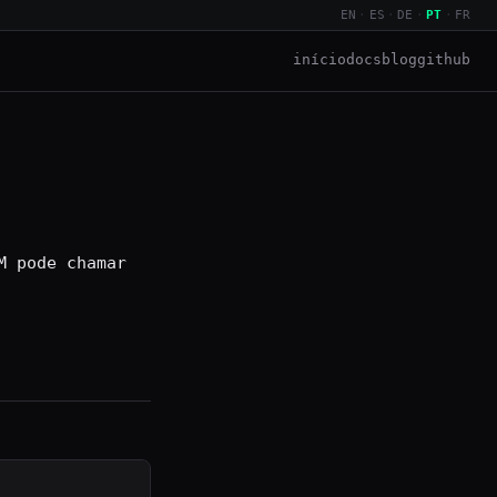
EN
·
ES
·
DE
·
PT
·
FR
início
docs
blog
github
M pode chamar