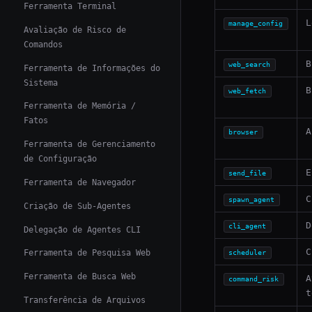
Ferramenta Terminal
L
manage_config
Avaliação de Risco de
Comandos
B
web_search
Ferramenta de Informações do
Sistema
B
web_fetch
Ferramenta de Memória /
Fatos
A
browser
Ferramenta de Gerenciamento
de Configuração
E
send_file
Ferramenta de Navegador
C
spawn_agent
Criação de Sub-Agentes
D
cli_agent
Delegação de Agentes CLI
C
Ferramenta de Pesquisa Web
scheduler
Ferramenta de Busca Web
A
command_risk
t
Transferência de Arquivos