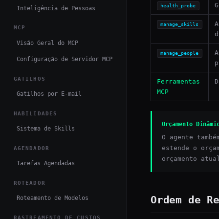
G
health_probe
Inteligência de Pessoas
A
manage_skills
MCP
d
Visão Geral do MCP
A
manage_people
Configuração de Servidor MCP
p
GATILHOS
Ferramentas
D
MCP
Gatilhos por E-mail
HABILIDADES
Orçamento Dinâmi
Sistema de Skills
O agente també
estende o orça
AGENDADOR
orçamento atua
Tarefas Agendadas
ROTEADOR
Ordem de R
Roteamento de Modelos
RASTREAMENTO DE CUSTOS