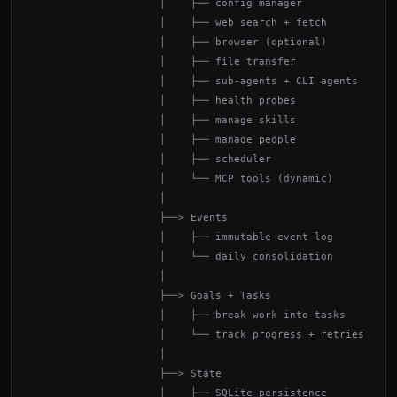
                     │    ├── config manager

                     │    ├── web search + fetch

                     │    ├── browser (optional)

                     │    ├── file transfer

                     │    ├── sub-agents + CLI agents

                     │    ├── health probes

                     │    ├── manage skills

                     │    ├── manage people

                     │    ├── scheduler

                     │    └── MCP tools (dynamic)

                     │

                     ├──> Events

                     │    ├── immutable event log

                     │    └── daily consolidation

                     │

                     ├──> Goals + Tasks

                     │    ├── break work into tasks

                     │    └── track progress + retries

                     │

                     ├──> State

                     │    ├── SQLite persistence
