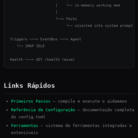
                     │    └── in-memory working mem

                     │

                     └──> Facts

                          └── injected into system prompt

Triggers ───> EventBus ───> Agent

   └── IMAP IDLE

Health ───> GET /health (axum)
Links Rápidos
Primeiros Passos
— compile e execute o aidaemon
Referência de Configuração
— documentação completa
do config.toml
Ferramentas
— sistema de ferramentas integradas e
extensíveis