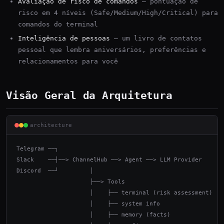
Avaliação de risco de comandos
— pontuação de
risco em 4 níveis (Safe/Medium/High/Critical) para
comandos do terminal
Inteligência de pessoas
— um livro de contatos
pessoal que lembra aniversários, preferências e
relacionamentos para você
Visão Geral da Arquitetura
architecture
Telegram ──┐

Slack    ──┤──> ChannelHub ──> Agent ──> LLM Provider

Discord  ──┘         │

                     ├──> Tools

                     │    ├── terminal (risk assessment)

                     │    ├── system info

                     │    ├── memory (facts)
