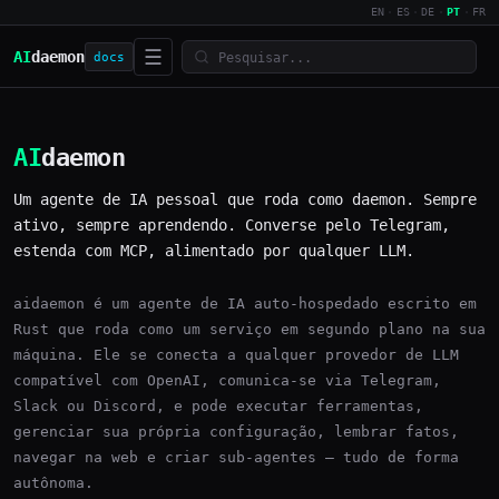
EN
·
ES
·
DE
·
PT
·
FR
☰
AI
daemon
docs
AI
daemon
Um agente de IA pessoal que roda como daemon. Sempre
ativo, sempre aprendendo. Converse pelo Telegram,
estenda com MCP, alimentado por qualquer LLM.
aidaemon é um agente de IA auto-hospedado escrito em
Rust que roda como um serviço em segundo plano na sua
máquina. Ele se conecta a qualquer provedor de LLM
compatível com OpenAI, comunica-se via Telegram,
Slack ou Discord, e pode executar ferramentas,
gerenciar sua própria configuração, lembrar fatos,
navegar na web e criar sub-agentes — tudo de forma
autônoma.