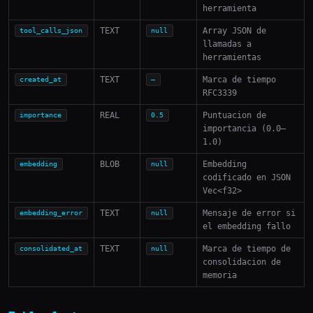
herramienta
TEXT
Array JSON de
tool_calls_json
null
llamadas a
herramientas
TEXT
Marca de tiempo
created_at
—
RFC3339
REAL
Puntuacion de
importance
0.5
importancia (0.0–
1.0)
BLOB
Embedding
embedding
null
codificado en JSON
Vec<f32>
TEXT
Mensaje de error si
embedding_error
null
el embedding fallo
TEXT
Marca de tiempo de
consolidated_at
null
consolidacion de
memoria