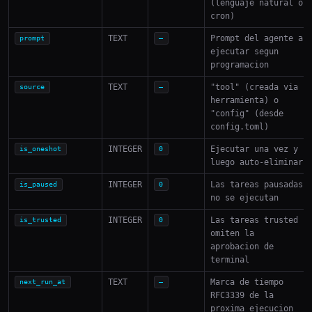
(lenguaje natural o
cron)
TEXT
Prompt del agente a
prompt
—
ejecutar segun
programacion
TEXT
"tool" (creada via
source
—
herramienta) o
"config" (desde
config.toml)
INTEGER
Ejecutar una vez y
is_oneshot
0
luego auto-eliminar
INTEGER
Las tareas pausadas
is_paused
0
no se ejecutan
INTEGER
Las tareas trusted
is_trusted
0
omiten la
aprobacion de
terminal
TEXT
Marca de tiempo
next_run_at
—
RFC3339 de la
proxima ejecucion