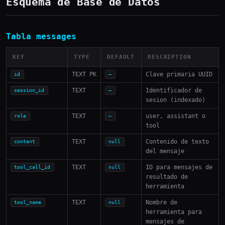
Esquema de Base de Datos
Tabla messages
KEY
TYPE
DEFAULT
DESCRIPTION
TEXT PK
Clave primaria UUID
id
—
TEXT
Identificador de
session_id
—
sesion (indexado)
TEXT
user, assistant o
role
—
tool
TEXT
Contenido de texto
content
null
del mensaje
TEXT
ID para mensajes de
tool_call_id
null
resultado de
herramienta
TEXT
Nombre de
tool_name
null
herramienta para
mensajes de