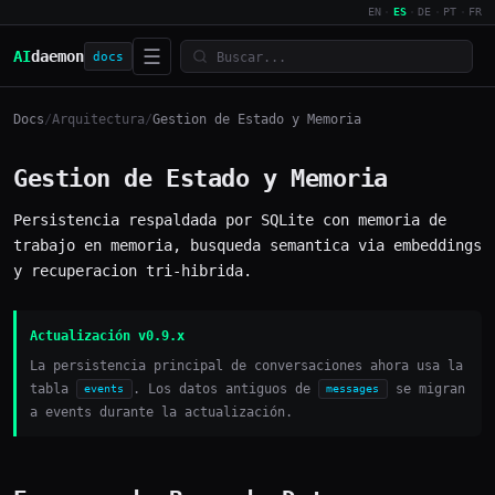
EN
·
ES
·
DE
·
PT
·
FR
☰
AI
daemon
docs
Docs
/
Arquitectura
/
Gestion de Estado y Memoria
Gestion de Estado y Memoria
Persistencia respaldada por SQLite con memoria de
trabajo en memoria, busqueda semantica via embeddings
y recuperacion tri-hibrida.
Actualización v0.9.x
La persistencia principal de conversaciones ahora usa la
tabla
. Los datos antiguos de
se migran
events
messages
a events durante la actualización.