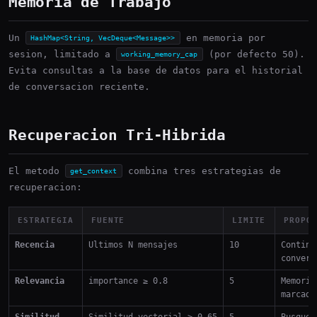
Memoria de Trabajo
Un
en memoria por
HashMap<String, VecDeque<Message>>
sesion, limitado a
(por defecto 50).
working_memory_cap
Evita consultas a la base de datos para el historial
de conversacion reciente.
Recuperacion Tri-Hibrida
El metodo
combina tres estrategias de
get_context
recuperacion:
ESTRATEGIA
FUENTE
LIMITE
PROPO
Recencia
Ultimos N mensajes
10
Continu
convers
Relevancia
importance ≥ 0.8
5
Memoria
marcada
Similitud
Similitud vectorial > 0.65
5
Busqued