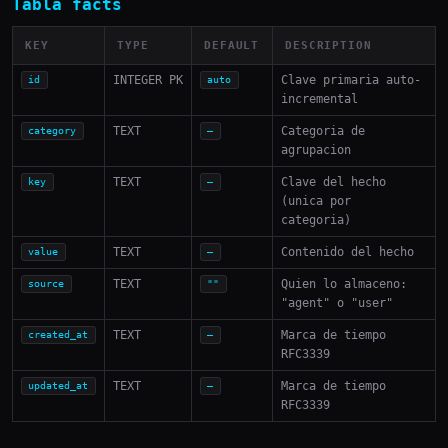
Tabla facts
KEY
TYPE
DEFAULT
DESCRIPTION
INTEGER PK
Clave primaria auto-
id
auto
incremental
TEXT
Categoria de
category
—
agrupacion
TEXT
Clave del hecho
key
—
(unica por
categoria)
TEXT
Contenido del hecho
value
—
TEXT
Quien lo almaceno:
source
""
"agent" o "user"
TEXT
Marca de tiempo
created_at
—
RFC3339
TEXT
Marca de tiempo
updated_at
—
RFC3339