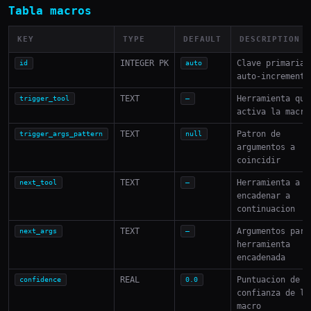
Tabla macros
KEY
TYPE
DEFAULT
DESCRIPTION
INTEGER PK
Clave primaria
id
auto
auto-incrementa
TEXT
Herramienta que
trigger_tool
—
activa la macro
TEXT
Patron de
trigger_args_pattern
null
argumentos a
coincidir
TEXT
Herramienta a
next_tool
—
encadenar a
continuacion
TEXT
Argumentos para
next_args
—
herramienta
encadenada
REAL
Puntuacion de
confidence
0.0
confianza de la
macro