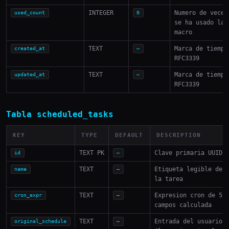
INTEGER
Numero de veces
used_count
0
se ha usado la
macro
TEXT
Marca de tiempo
created_at
—
RFC3339
TEXT
Marca de tiempo
updated_at
—
RFC3339
Tabla scheduled_tasks
KEY
TYPE
DEFAULT
DESCRIPTION
TEXT PK
Clave primaria UUID
id
—
TEXT
Etiqueta legible de
name
—
la tarea
TEXT
Expresion cron de 5
cron_expr
—
campos calculada
TEXT
Entrada del usuario
original_schedule
—