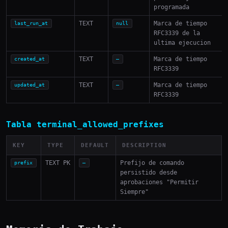
programada
TEXT
Marca de tiempo
last_run_at
null
RFC3339 de la
ultima ejecucion
TEXT
Marca de tiempo
created_at
—
RFC3339
TEXT
Marca de tiempo
updated_at
—
RFC3339
Tabla terminal_allowed_prefixes
KEY
TYPE
DEFAULT
DESCRIPTION
TEXT PK
Prefijo de comando
prefix
—
persistido desde
aprobaciones "Permitir
Siempre"